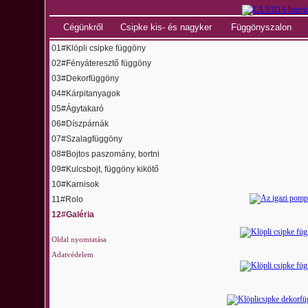
Cégünkről
Csipke kis- és nagyker
Függönyszalon
01#Klöpli csipke függöny
02#Fényáteresztő függöny
03#Dekorfüggöny
04#Kárpitanyagok
05#Ágytakaró
06#Díszpárnák
07#Szalagfüggöny
08#Bojtos paszomány, bortni
09#Kulcsbojt, függöny kikötő
10#Karnisok
11#Rolo
12#Galéria
Oldal nyomtatása
Adatvédelem