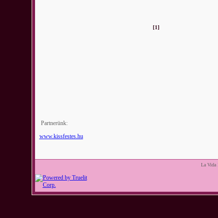
[1]
Partnerünk:
www.kissfestes.hu
La Vida 